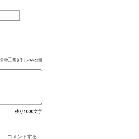
登録
公開
書き手にのみ公開
残り
1000
文字
コメントする