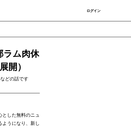
登録
ログイン
部ラム肉休
展開）
開などの話です
心とした無料のニュ
るようになり、新し